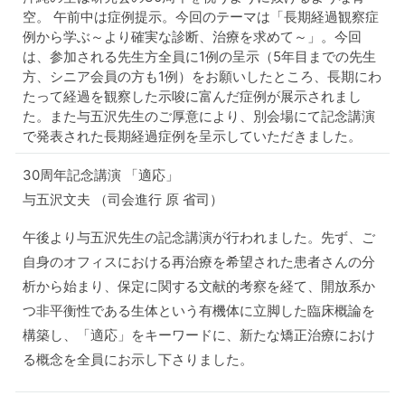
空。 午前中は症例提示。今回のテーマは「長期経過観察症
例から学ぶ～より確実な診断、治療を求めて～」。今回
は、参加される先生方全員に1例の呈示（5年目までの先生
方、シニア会員の方も1例）をお願いしたところ、長期にわ
たって経過を観察した示唆に富んだ症例が展示されまし
た。また与五沢先生のご厚意により、別会場にて記念講演
で発表された長期経過症例を呈示していただきました。
30周年記念講演 「適応」
与五沢文夫 （司会進行 原 省司）
午後より与五沢先生の記念講演が行われました。先ず、ご
自身のオフィスにおける再治療を希望された患者さんの分
析から始まり、保定に関する文献的考察を経て、開放系か
つ非平衡性である生体という有機体に立脚した臨床概論を
構築し、「適応」をキーワードに、新たな矯正治療におけ
る概念を全員にお示し下さりました。