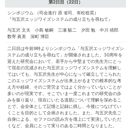
第2日目
（22日）
シンポジウム （司会進行 原 省司、有松稔晃）
『与五沢エッジワイズシステムの成り立ちを尋ねて』
与五沢 文夫
小島 敏嗣
三瀬 駿二
夕田 勉
中川 靖郎
数寄 眞美
深町 博臣
二日目は午前9時よりシンポジウム「与五沢エッジワイズシ
ステムの成り立ちを尋ねて」が開催されました。30周年を
迎えた研究会において、若手から中堅までの先生方にとっ
て現在の完成された与五沢エッジワイズシステムを理解し
てはいても、与五沢先生が中心になって確立してこられた
このエッジワイズシステムが出来上がるまでの根本的な考
え方や経緯、そのご苦労まではよく分かっていないことが
多いのが現実です。そこでいま一度これまでの研究会の歩
みを振り返り、現在にいたる道筋について理解を深めるこ
とで、会全体として記憶と記録に残し、今後につなげてい
くことを目的として企画されました。また、与五沢先生ご
自身による、セファロの読み方を壇上にて実演していただ
くなど、会員にとって実りのある二時間となりました。