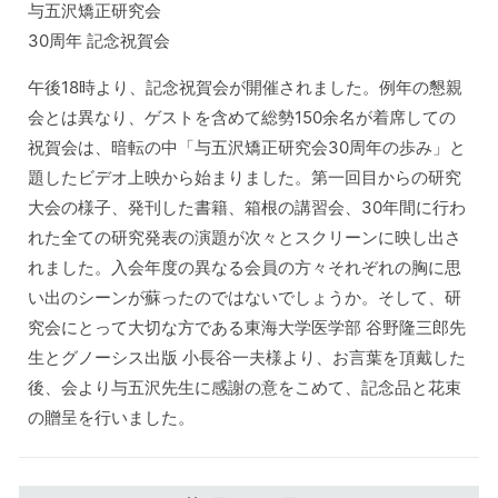
与五沢矯正研究会
30周年 記念祝賀会
午後18時より、記念祝賀会が開催されました。例年の懇親
会とは異なり、ゲストを含めて総勢150余名が着席しての
祝賀会は、暗転の中「与五沢矯正研究会30周年の歩み」と
題したビデオ上映から始まりました。第一回目からの研究
大会の様子、発刊した書籍、箱根の講習会、30年間に行わ
れた全ての研究発表の演題が次々とスクリーンに映し出さ
れました。入会年度の異なる会員の方々それぞれの胸に思
い出のシーンが蘇ったのではないでしょうか。そして、研
究会にとって大切な方である東海大学医学部 谷野隆三郎先
生とグノーシス出版 小長谷一夫様より、お言葉を頂戴した
後、会より与五沢先生に感謝の意をこめて、記念品と花束
の贈呈を行いました。