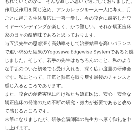
もれていくのか… そんな寂しい思いで過ごしておりました。
作用反作用を閉じ込め、アンカレッジを一人一人に考え、月
ごとに起こる生体反応に一喜一憂し、今の咬合に感応したワ
イヤーベンディングが楽しく、かつ難しい。それが矯正臨床
家の日々の醍醐味であると思っております。
与五沢先生の思慮深く高効率そして治療結果を高いバランス
で追い求めた結果のYogosawa Edgewise Systemであると感
じました。そして、若手の先生はもちろんのこと、私のよう
な手垢のついた初老でも受け入れる、深く広い度量の研修会
です。私にとって、正気と熱気を取り戻す最後のチャンスと
感じ入るところであります。
また、咬合の創造実現に向け私たち矯正医は、安心・安全な
矯正臨床の発達のため不断の研究・努力が必要であると改め
て感じるところです。
末筆になりましたが、研修会講師陣の先生方へ厚く御礼を申
し上げます。