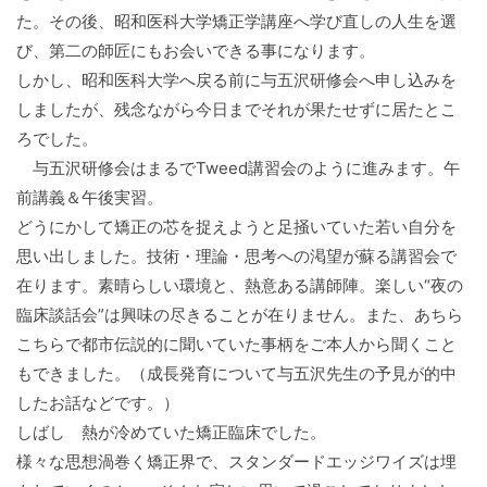
た。その後、昭和医科大学矯正学講座へ学び直しの人生を選
び、第二の師匠にもお会いできる事になります。
しかし、昭和医科大学へ戻る前に与五沢研修会へ申し込みを
しましたが、残念ながら今日までそれが果たせずに居たとこ
ろでした。
与五沢研修会はまるでTweed講習会のように進みます。午
前講義＆午後実習。
どうにかして矯正の芯を捉えようと足掻いていた若い自分を
思い出しました。技術・理論・思考への渇望が蘇る講習会で
在ります。素晴らしい環境と、熱意ある講師陣。楽しい“夜の
臨床談話会”は興味の尽きることが在りません。また、あちら
こちらで都市伝説的に聞いていた事柄をご本人から聞くこと
もできました。（成長発育について与五沢先生の予見が的中
したお話などです。）
しばし 熱が冷めていた矯正臨床でした。
様々な思想渦巻く矯正界で、スタンダードエッジワイズは埋