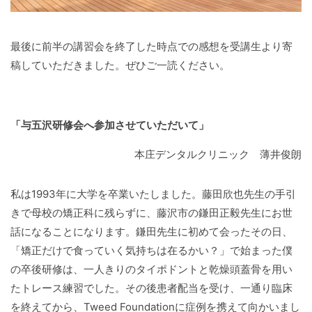
最後に前半の講習会を終了した時点での感想を受講生より寄
稿していただきました。ぜひご一読ください。
「与五沢研修会へ参加させていただいて」
本庄デンタルクリニック 薄井俊朗
私は1993年に大学を卒業いたしました。藤田欣也先生の手引
きで母校の矯正科に残らずに、藤沢市の鎌田正毅先生にお世
話になることになります。鎌田先生に初めて会ったその日、
「矯正だけで食っていく気持ちは在るかい？」で始まった僕
の卒後研修は、一人きりのタイポドントと乾燥頭蓋骨を用い
たトレース練習でした。その後患者配当を受け、一通り臨床
を終えてから、Tweed Foundationに症例を携えて向かいまし