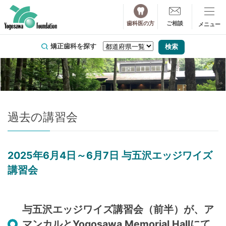
歯科医の方
ご相談
矯正歯科を探す
過去の講習会
2025年6月4日～6月7日 与五沢エッジワイズ
講習会
与五沢エッジワイズ講習会（前半）が、ア
マンカルとYogosawa Memorial Hallにて