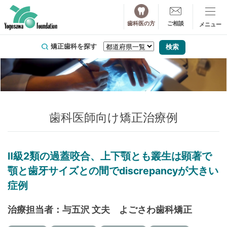
歯科医の方
ご相談
矯正歯科を探す
歯科医師向け矯正治療例
Ⅱ級2類の過蓋咬合、上下顎とも叢生は顕著で
顎と歯牙サイズとの間でdiscrepancyが大きい
症例
治療担当者：与五沢 文夫 よごさわ歯科矯正