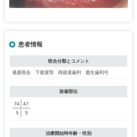
患者情報
治療前 Before Treatment
咬合分類とコメント
治療方針
過蓋咬合 下後退顎 両後退歯列 叢生歯列弓
Ⅱ級２類の過蓋咬合、上下顎とも叢生は顕著で、顎と歯牙
サイズとの間でdiscrepancyが大きい症例。
抜歯部位
上下顎の前後的ズレが大きい、口唇は引き締まってい
る。
74
47
上顎４前歯は下顎前歯を深く被うように舌側方向へ押し
5
5
付けられている。
治療方針としては、年齢的に発育の利用はできず、またⅡ
治療開始時年齢・性別