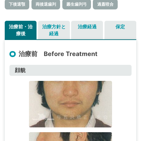
下後退顎
両後退歯列
叢生歯列弓
過蓋咬合
治療前・治
治療方針と
治療経過
保定
療後
経過
治療前 Before Treatment
顔貌