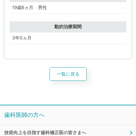
級の状態が強く叢生も著しいことから上記抜歯をおこな
19歳6ヵ月 男性
い、ヘッドギアを用いて上顎第一大臼歯の遠心移動をお
こなった。上顎第三大臼歯を第二大臼歯の代用とした。
動的治療期間
顔貌
3年0ヵ月
一覧に戻る
歯科医師の方へ
技術向上を目指す歯科矯正医の皆さまへ