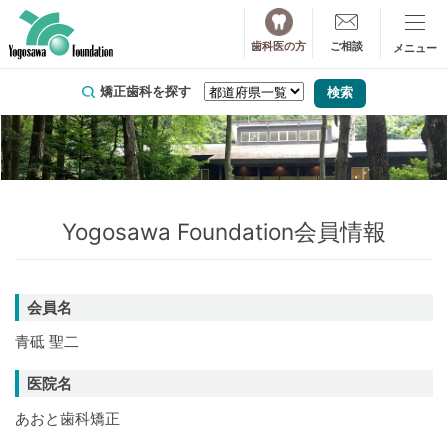
歯科医の方
ご相談
矯正歯科を探す
Yogosawa Foundation会員情報
会員名
青砥 聖二
医院名
あおと歯科矯正