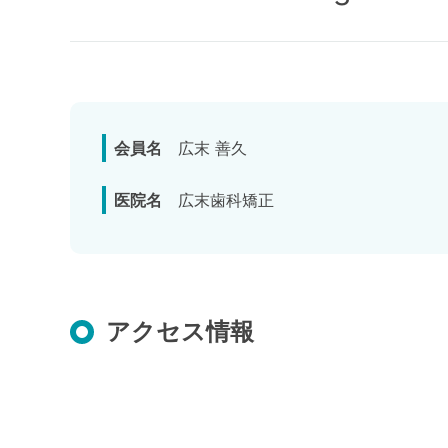
会員名
広末 善久
医院名
広末歯科矯正
アクセス情報