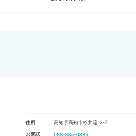
住所
高知県高知市杉井流12-7
お電話
088-885-0885