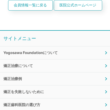
１）法令に基づき開示を求められた場合
会員情報一覧に戻る
医院公式ホームページ
２）国の機関又は地方公共団体が法令の定める業務を遂
行することに対して協力する必要がある場合。
３）本人および代理人、並びに公衆の生命、健康、財産
等の重大な利益を保護するために必要がある場合。
４）本人および代理人が事前に承諾された場合。
個人情報の開示、訂正等の手続きについて
サイトメニュー
当サイトは、個人情報について、開示、訂正等につい
て、ご本人様からのお申し出であり、ご本人様である確
認がとれた場合のみ速やかに対応させていただきます。
Yogosawa Foundationについて
SSLセキュリティについて
当サイトはウェブサイトからの情報送信を保護するため
矯正治療について
SSLを導入しております。
個人情報の取り扱いに関する連絡先
矯正治療例
Yogosawa Foundation事務局
矯正を失敗しないために
矯正歯科医院の選び方