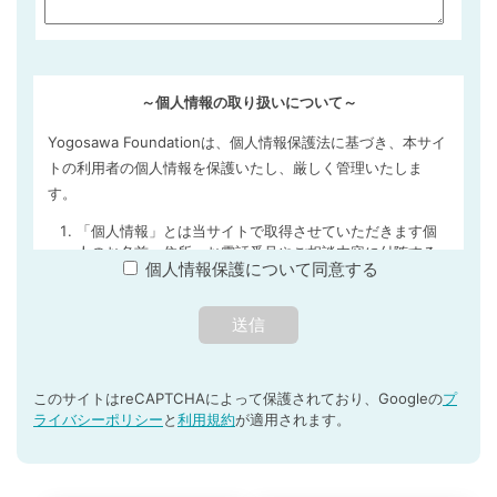
～個人情報の取り扱いについて～
Yogosawa Foundationは、個人情報保護法に基づき、本サイ
トの利用者の個人情報を保護いたし、厳しく管理いたしま
す。
「個人情報」とは当サイトで取得させていただきます個
人のお名前、住所、お電話番号やご相談内容に付随する
個人情報保護について同意する
個人を特定する情報を指します。
個人情報を収集・利用する目的について
当サイトでは、利用者の同意のもと、氏名、メールアド
レス、住所等の情報を収集させていただくことがありま
す。これらの情報は、利用者の希望に応じたサービスの
提供のためにのみ利用させていただきます。
このサイトはreCAPTCHAによって保護されており、Googleの
プ
ライバシーポリシー
と
利用規約
が適用されます。
個人情報の第三者提供について
当サイトでは、収集させていただきました個人情報を、
事前の同意なく第三者提供することはありません。ただ
し、次の各号の場合は除くものとします。