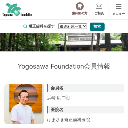
歯科医の方
ご相談
矯正歯科を探す
Yogosawa Foundation会員情報
会員名
浜崎 広二朗
医院名
はまさき矯正歯科医院